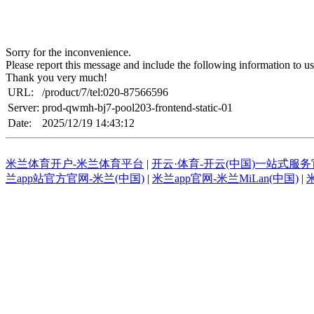
Sorry for the inconvenience.
Please report this message and include the following information to us
Thank you very much!
URL:
/product/7/tel:020-87566596
Server:
prod-qwmh-bj7-pool203-frontend-static-01
Date:
2025/12/19 14:43:12
米兰体育开户-米兰体育平台
|
开云·体育-开云(中国)一站式服
兰app站官方官网-米兰(中国)
|
米兰app官网-米兰MiLan(中国)
|