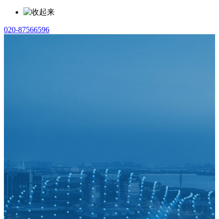
020-87566596