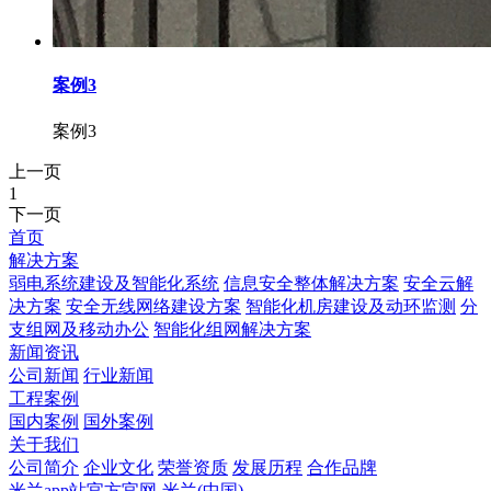
案例3
案例3
上一页
1
下一页
首页
解决方案
弱电系统建设及智能化系统
信息安全整体解决方案
安全云解
决方案
安全无线网络建设方案
智能化机房建设及动环监测
分
支组网及移动办公
智能化组网解决方案
新闻资讯
公司新闻
行业新闻
工程案例
国内案例
国外案例
关于我们
公司简介
企业文化
荣誉资质
发展历程
合作品牌
米兰app站官方官网-米兰(中国),