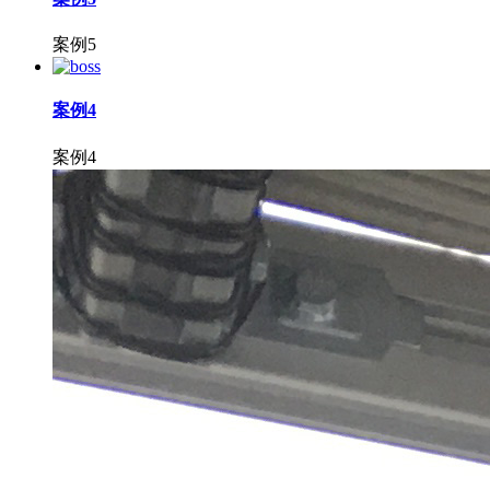
案例5
案例4
案例4